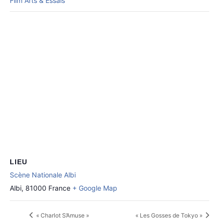
Film Arts & Essais
LIEU
Scène Nationale Albi
Albi
,
81000
France
+ Google Map
« Charlot S’Amuse »
« Les Gosses de Tokyo »