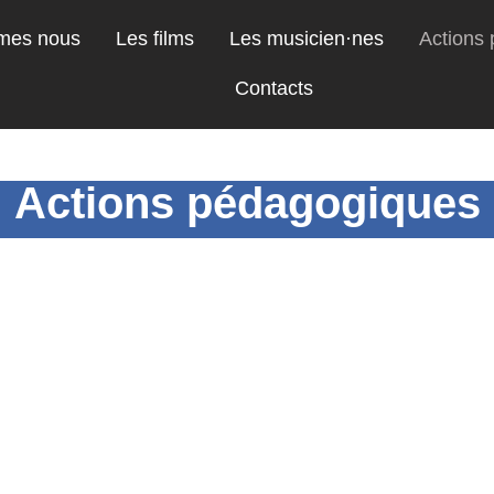
mes nous
Les films
Les musicien·nes
Actions
Contacts
Actions pédagogiques