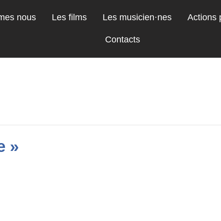
mes nous
Les films
Les musicien·nes
Actions
Contacts
e »