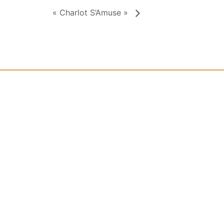
« Charlot S’Amuse »