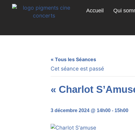
Accueil
Qui som
« Tous les Séances
Cet séance est passé
« Charlot S’Amus
3 décembre 2024 @ 14h00
-
15h00