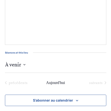
Séances at this lieu
À venir
Sélectionnez
une
date.
Séances
Séances
précédents
Aujourd'hui
suivants
S’abonner au calendrier