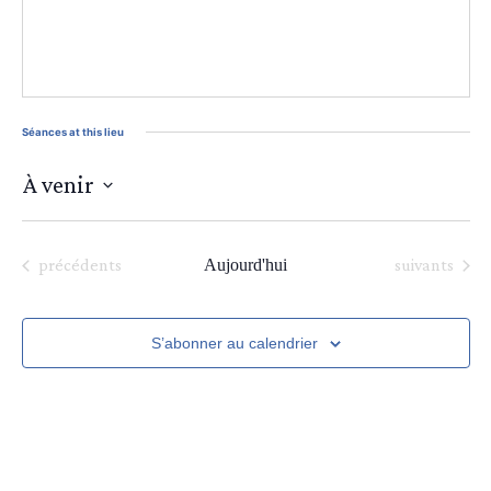
Séances at this lieu
À venir
Sélectionnez
une
date.
Séances
Séances
précédents
Aujourd'hui
suivants
S’abonner au calendrier