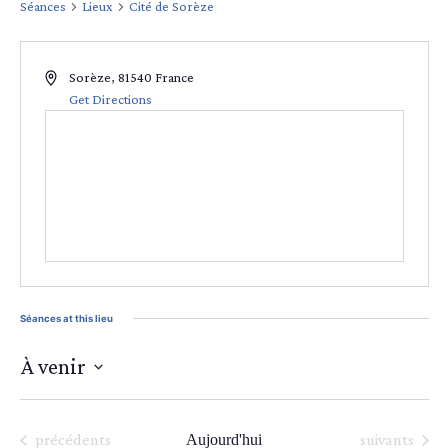
Séances
Lieux
Cité de Sorèze
Sorèze
,
81540
France
Get Directions
Séances at this lieu
À venir
Sélectionnez
une
date.
Séances
Séances
précédents
Aujourd'hui
suivants