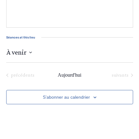
Séances at this lieu
À venir
Sélectionnez
une
date.
Séances
Séances
précédents
Aujourd'hui
suivants
S’abonner au calendrier