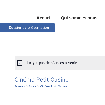
Accueil
Qui sommes nous
Dossier de présentation
Il n’y a pas de séances à venir.
Cinéma Petit Casino
Séances
Lieux
Cinéma Petit Casino