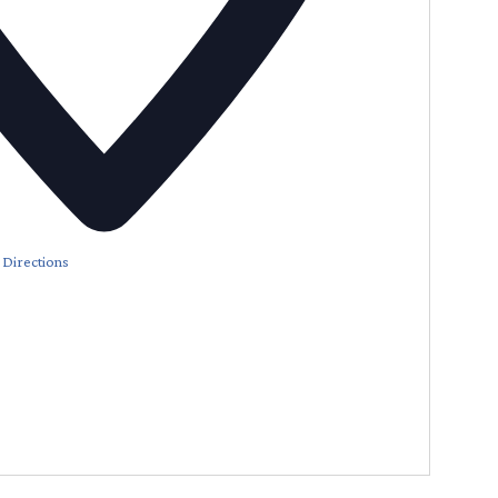
 Directions