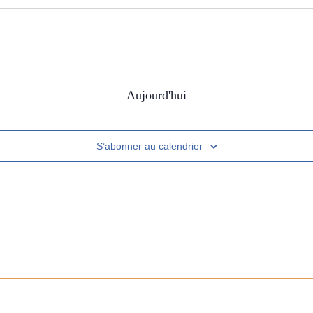
Aujourd'hui
S’abonner au calendrier