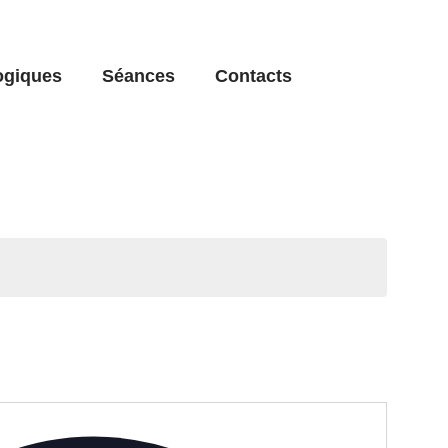
ogiques
Séances
Contacts