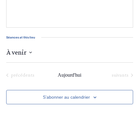
Séances at this lieu
À venir
Sélectionnez
une
date.
Séances
Séances
précédents
Aujourd'hui
suivants
S’abonner au calendrier