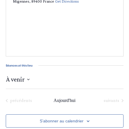
Migennes
,
89400
France
Get Directions
Séances at this lieu
À venir
Sélectionnez
une
date.
Séances
Séances
précédents
Aujourd'hui
suivants
S’abonner au calendrier