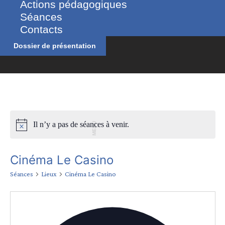
Actions pédagogiques
Séances
Contacts
Dossier de présentation
Il n’y a pas de séances à venir.
MENU
Cinéma Le Casino
Séances
Lieux
Cinéma Le Casino