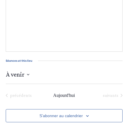
Séances at this lieu
À venir
Sélectionnez
une
date.
Séances
Séances
précédents
Aujourd'hui
suivants
S’abonner au calendrier