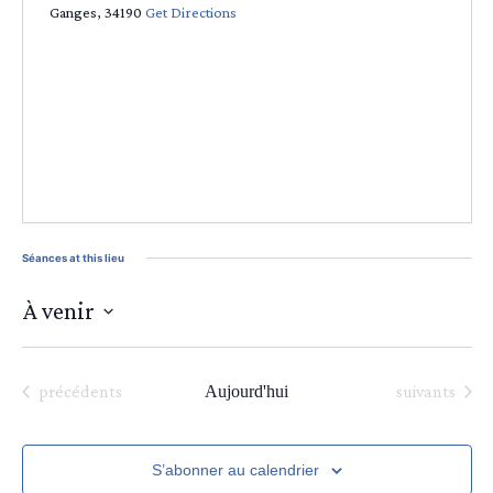
Ganges
,
34190
Get Directions
Séances at this lieu
À venir
Sélectionnez
une
date.
Séances
Séances
précédents
Aujourd'hui
suivants
S’abonner au calendrier