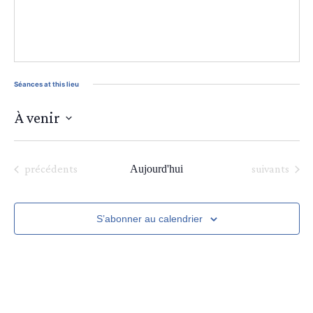
Séances at this lieu
À venir
Sélectionnez
une
date.
Séances
Séances
précédents
Aujourd'hui
suivants
S’abonner au calendrier