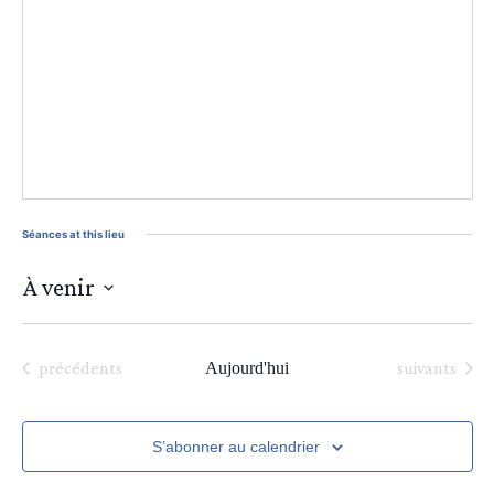
Séances at this lieu
À venir
Sélectionnez
une
date.
Séances
Séances
précédents
Aujourd'hui
suivants
S’abonner au calendrier