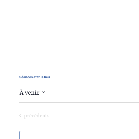
Séances at this lieu
À venir
Sélectionnez
une
date.
Séances
précédents