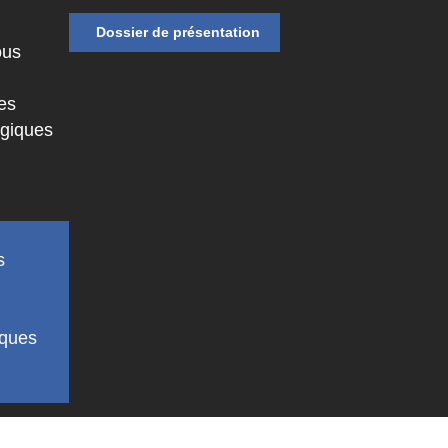
Dossier de présentation
ous
es
ogiques
s
s
iques