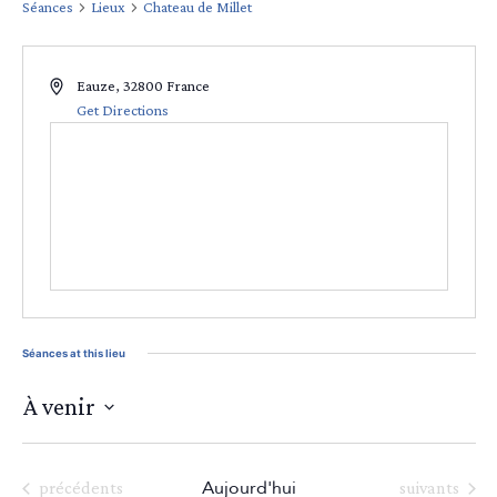
Séances
Lieux
Chateau de Millet
Eauze
,
32800
France
Get Directions
Séances at this lieu
À venir
Sélectionnez
une
date.
Aujourd'hui
Séances
Séances
précédents
suivants