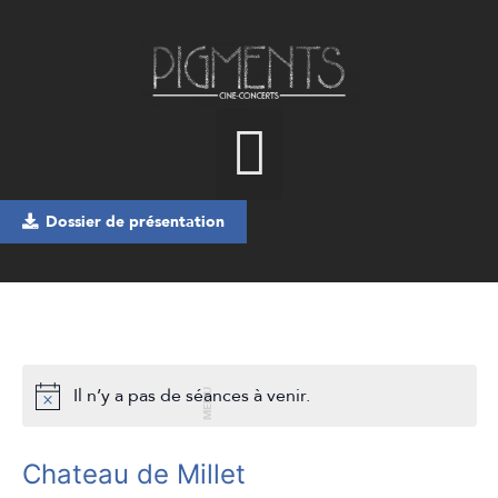
Dossier de présentation
Il n’y a pas de séances à venir.
MENU
Chateau de Millet