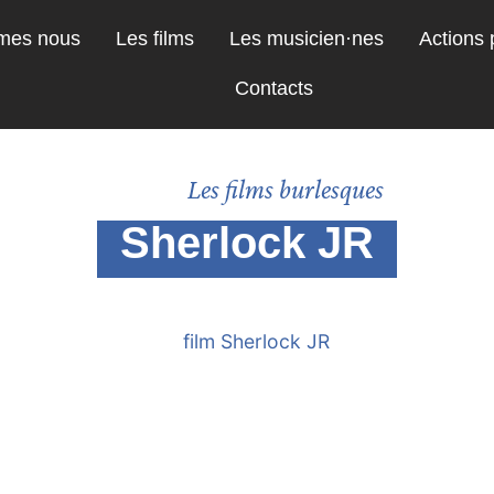
mes nous
Les films
Les musicien·nes
Actions
Contacts
Les films burlesques
Sherlock JR