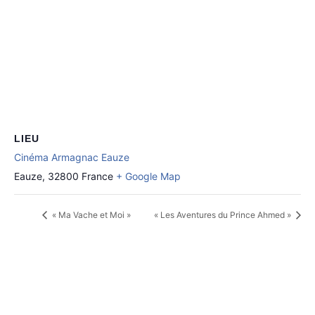
LIEU
Cinéma Armagnac Eauze
Eauze
,
32800
France
+ Google Map
« Ma Vache et Moi »
« Les Aventures du Prince Ahmed »