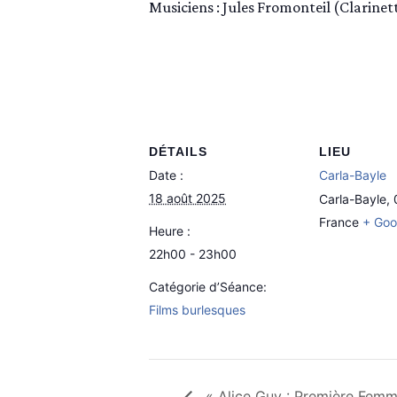
Musiciens : Jules Fromonteil (Clarinet
DÉTAILS
LIEU
Date :
Carla-Bayle
18 août 2025
Carla-Bayle
,
France
+ Goo
Heure :
22h00 - 23h00
Catégorie d’Séance:
Films burlesques
« Alice Guy : Première Femme