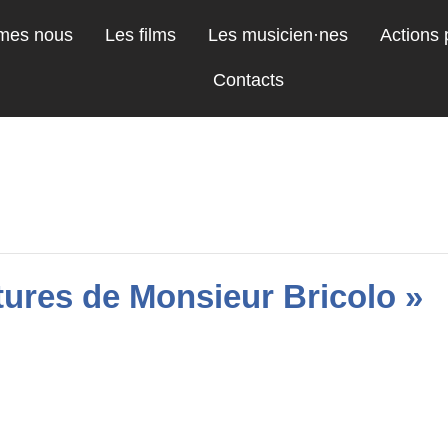
mes nous
Les films
Les musicien·nes
Actions
Contacts
tures de Monsieur Bricolo »