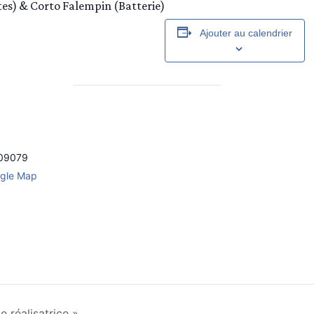
tes) & Corto Falempin (Batterie)
Ajouter au calendrier
09079
gle Map
 réalisatrice »