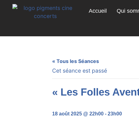
Accueil
Qui som
« Tous les Séances
Cet séance est passé
« Les Folles Aven
18 août 2025 @ 22h00
-
23h00