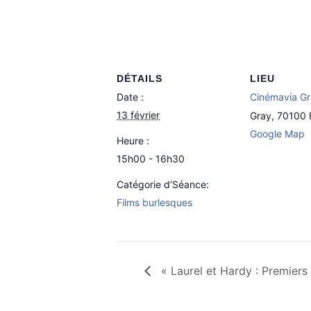
DÉTAILS
LIEU
Date :
Cinémavia G
13 février
Gray
,
70100
Google Map
Heure :
15h00 - 16h30
Catégorie d’Séance:
Films burlesques
« Laurel et Hardy : Premier