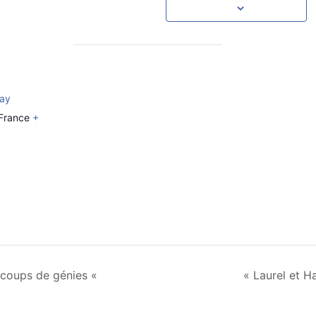
ray
France
+
s coups de génies «
« Laurel et H