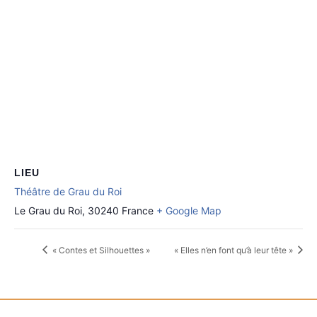
LIEU
Théâtre de Grau du Roi
Le Grau du Roi
,
30240
France
+ Google Map
« Contes et Silhouettes »
« Elles n’en font qu’à leur tête »